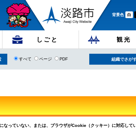
背景色
白
しごと
観光
すべて
ページ
PDF
組織でさが
定になっていない、または、ブラウザがCookie（クッキー）に対応し