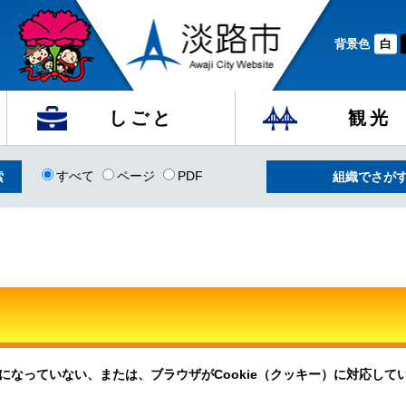
背景色
白
しごと
観光
すべて
ページ
PDF
組織でさが
定になっていない、または、ブラウザがCookie（クッキー）に対応し