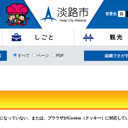
背景色
白
しごと
観光
すべて
ページ
PDF
組織でさが
定になっていない、または、ブラウザがCookie（クッキー）に対応し