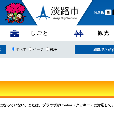
背景色
白
しごと
観光
すべて
ページ
PDF
組織でさが
定になっていない、または、ブラウザがCookie（クッキー）に対応し