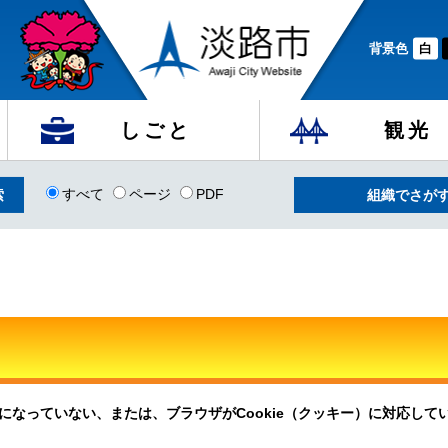
背景色
白
しごと
観光
すべて
ページ
PDF
組織でさが
定になっていない、または、ブラウザがCookie（クッキー）に対応し