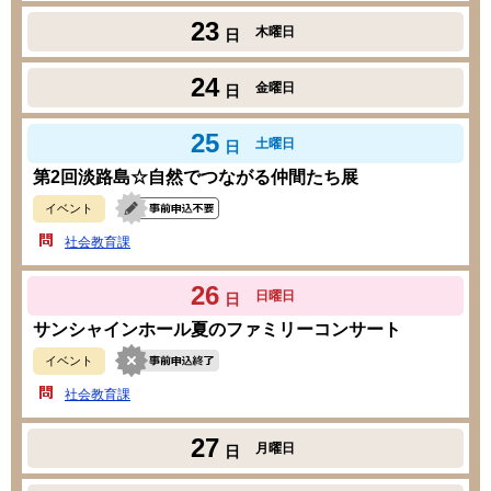
23
木曜日
日
24
金曜日
日
25
土曜日
日
第2回淡路島☆自然でつながる仲間たち展
イベント
社会教育課
26
日曜日
日
サンシャインホール夏のファミリーコンサート
イベント
社会教育課
27
月曜日
日