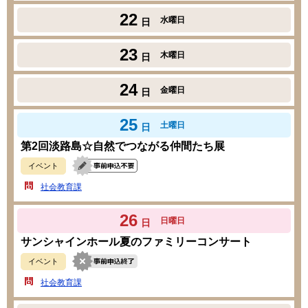
22
水曜日
日
23
木曜日
日
24
金曜日
日
25
土曜日
日
第2回淡路島☆自然でつながる仲間たち展
イベント
社会教育課
26
日曜日
日
サンシャインホール夏のファミリーコンサート
イベント
社会教育課