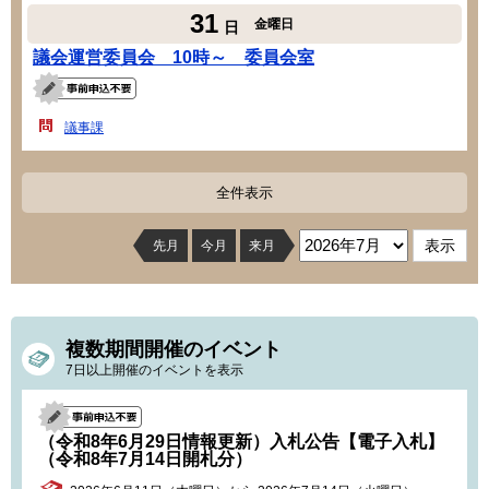
31
金曜日
日
議会運営委員会 10時～ 委員会室
議事課
全件表示
先月
今月
来月
複数期間開催のイベント
7日以上開催のイベントを表示
（令和8年6月29日情報更新）入札公告【電子入札】
（令和8年7月14日開札分）