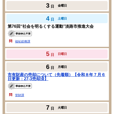
3
金曜日
日
4
土曜日
日
第76回“社会を明るくする運動”淡路市推進大会
福祉総務課
5
日曜日
日
6
月曜日
日
市有財産の売却について（先着順）【令和８年７月６
日更新：27-3売却済】
管財課
7
火曜日
日