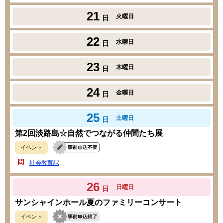
21
火曜日
日
22
水曜日
日
23
木曜日
日
24
金曜日
日
25
土曜日
日
第2回淡路島☆自然でつながる仲間たち展
イベント
社会教育課
26
日曜日
日
サンシャインホール夏のファミリーコンサート
イベント