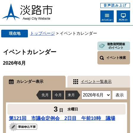
音声読み上げ
トップページ
> イベントカレンダー
現在地
複数期間開催
のイベント
イベントカレンダー
イベント検索
2026年6月
カレンダー表示
イベント一覧表示
先月
今月
来月
3
水曜日
日
第121回 市議会定例会 2日目 午前10時 議場