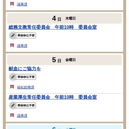
議事課
4
木曜日
日
総務文教常任委員会 午前10時 委員会室
議事課
5
金曜日
日
献血にご協力を
福祉総務課
産業厚生常任委員会 午前10時 委員会室
議事課