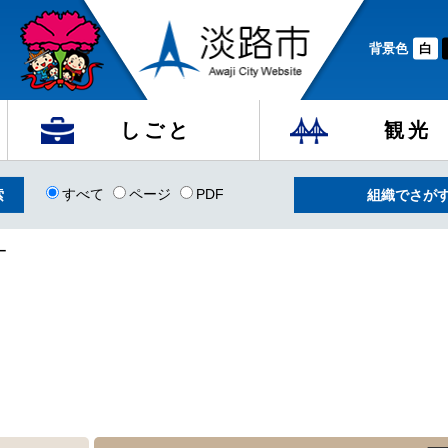
背景色
白
しごと
観光
すべて
ページ
PDF
組織でさが
ー