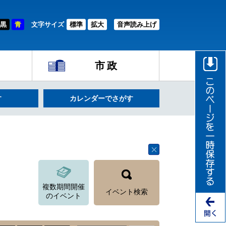
黒
青
文字サイズ
標準
拡大
音声読み上げ
市政
す
カレンダーでさがす
複数期間開催
イベント検索
のイベント