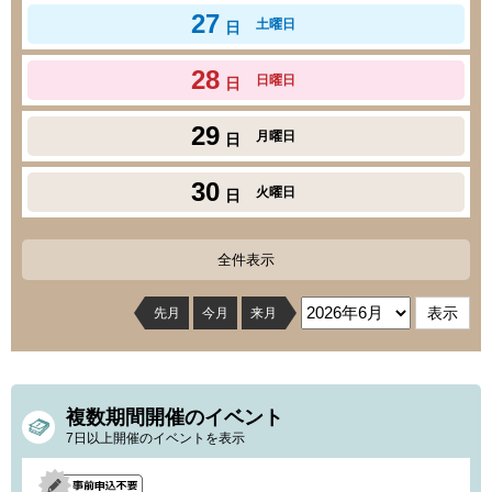
27
土曜日
日
28
日曜日
日
29
月曜日
日
30
火曜日
日
全件表示
先月
今月
来月
複数期間開催のイベント
7日以上開催のイベントを表示