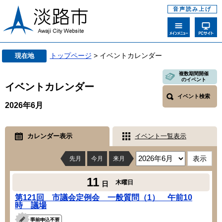
音声読み上げ
トップページ
> イベントカレンダー
現在地
複数期間開催
のイベント
イベントカレンダー
イベント検索
2026年6月
カレンダー表示
イベント一覧表示
先月
今月
来月
11
木曜日
日
第121回 市議会定例会 一般質問（1） 午前10
時 議場