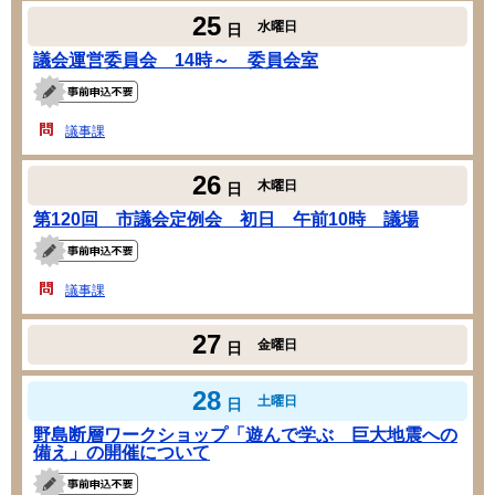
25
水曜日
日
議会運営委員会 14時～ 委員会室
議事課
26
木曜日
日
第120回 市議会定例会 初日 午前10時 議場
議事課
27
金曜日
日
28
土曜日
日
野島断層ワークショップ「遊んで学ぶ 巨大地震への
備え」の開催について