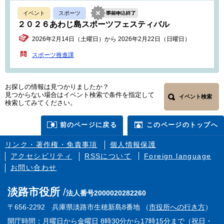
イベント
スポーツ
２０２６あわじ島スポーツフェスティバル
2026年2月14日（土曜日）から 2026年2月22日（日曜日）
スポーツ推進課
お探しの情報は見つかりましたか？
見つからない場合はイベント検索で条件を指定して
イベント検索
検索してみてください。
前のページに戻る
このページのトップへ
リンク・著作権・免責事項
個人情報保護
アクセシビリティ
RSSについて
Foreign language
お問い合わせ
淡路市役所
法人番号2000020282260
〒656-2292 兵庫県淡路市生穂新島8番地 （
市役所への行き方
）
開庁時間：月曜日から金曜日 8時30分から17時15分まで（祝日・