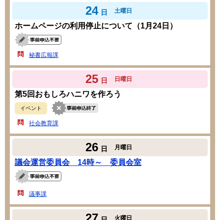
24
土曜日
日
ホームページの利用停止について（1月24日）
秘書広報課
25
日曜日
日
第5回おもしろハニワを作ろう
イベント
社会教育課
26
月曜日
日
議会運営委員会 14時～ 委員会室
議事課
27
火曜日
日