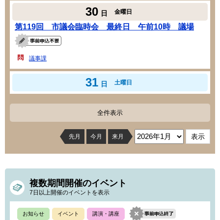
30
金曜日
日
第119回 市議会臨時会 最終日 午前10時 議場
議事課
31
土曜日
日
全件表示
先月
今月
来月
複数期間開催のイベント
7日以上開催のイベントを表示
お知らせ
イベント
講演・講座