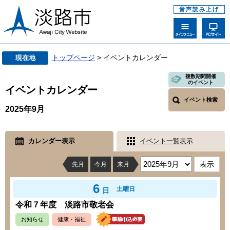
音声読み上げ
トップページ
> イベントカレンダー
現在地
複数期間開催
のイベント
イベントカレンダー
イベント検索
2025年9月
カレンダー表示
イベント一覧表示
先月
今月
来月
6
土曜日
日
令和７年度 淡路市敬老会
お知らせ
健康・福祉