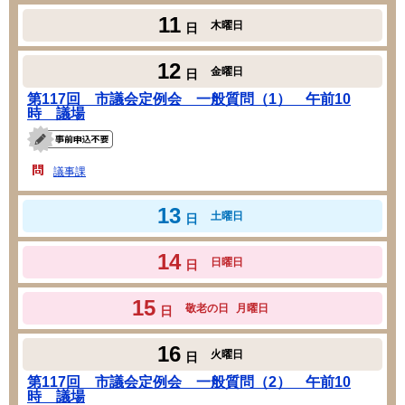
11
木曜日
日
12
金曜日
日
第117回 市議会定例会 一般質問（1） 午前10
時 議場
議事課
13
土曜日
日
14
日曜日
日
15
敬老の日
月曜日
日
16
火曜日
日
第117回 市議会定例会 一般質問（2） 午前10
時 議場