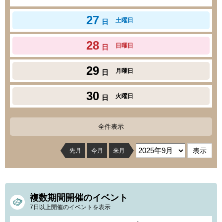
27
土曜日
日
28
日曜日
日
29
月曜日
日
30
火曜日
日
全件表示
先月
今月
来月
複数期間開催のイベント
7日以上開催のイベントを表示