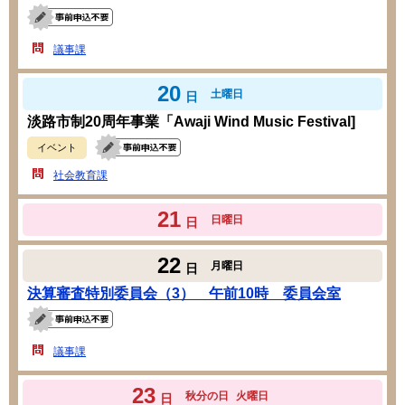
議事課
20
土曜日
日
淡路市制20周年事業「Awaji Wind Music Festival]
イベント
社会教育課
21
日曜日
日
22
月曜日
日
決算審査特別委員会（3） 午前10時 委員会室
議事課
23
秋分の日
火曜日
日