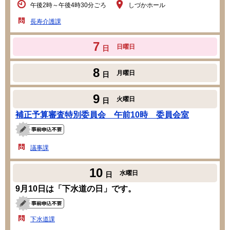
午後2時～午後4時30分ごろ
しづかホール
長寿介護課
7
日曜日
日
8
月曜日
日
9
火曜日
日
補正予算審査特別委員会 午前10時 委員会室
議事課
10
水曜日
日
9月10日は「下水道の日」です。
下水道課