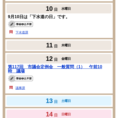
10
水曜日
日
9月10日は「下水道の日」です。
下水道課
11
木曜日
日
12
金曜日
日
第117回 市議会定例会 一般質問（1） 午前10
時 議場
議事課
13
土曜日
日
14
日曜日
日