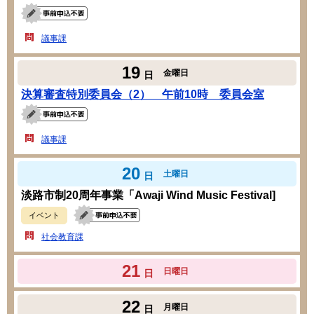
議事課
19
金曜日
日
決算審査特別委員会（2） 午前10時 委員会室
議事課
20
土曜日
日
淡路市制20周年事業「Awaji Wind Music Festival]
イベント
社会教育課
21
日曜日
日
22
月曜日
日