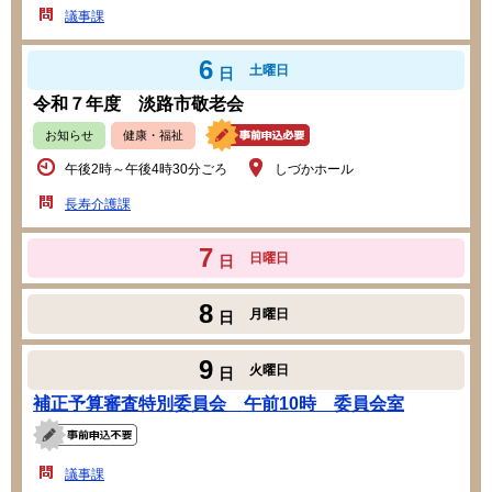
議事課
6
土曜日
日
令和７年度 淡路市敬老会
お知らせ
健康・福祉
午後2時～午後4時30分ごろ
しづかホール
長寿介護課
7
日曜日
日
8
月曜日
日
9
火曜日
日
補正予算審査特別委員会 午前10時 委員会室
議事課