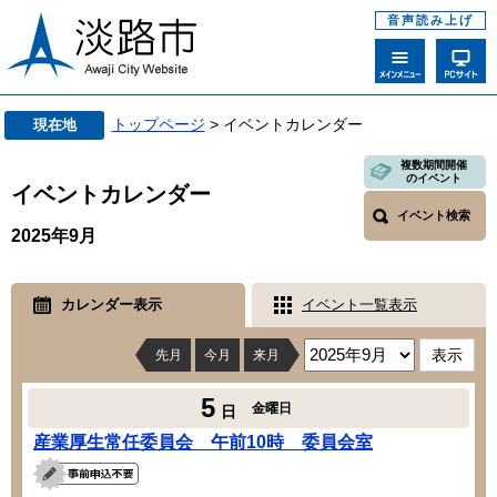
音声読み上げ
トップページ
> イベントカレンダー
現在地
複数期間開催
のイベント
イベントカレンダー
イベント検索
2025年9月
カレンダー表示
イベント一覧表示
先月
今月
来月
5
金曜日
日
産業厚生常任委員会 午前10時 委員会室