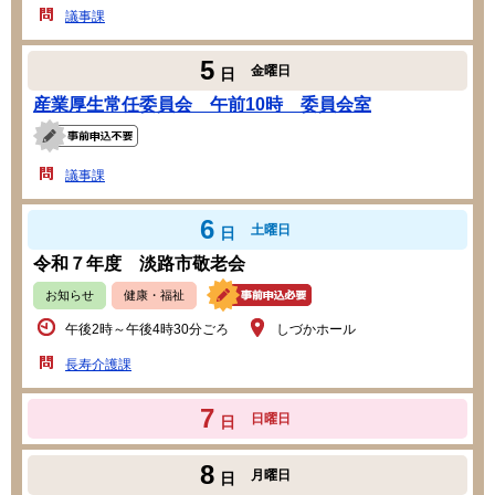
議事課
5
金曜日
日
産業厚生常任委員会 午前10時 委員会室
議事課
6
土曜日
日
令和７年度 淡路市敬老会
お知らせ
健康・福祉
午後2時～午後4時30分ごろ
しづかホール
長寿介護課
7
日曜日
日
8
月曜日
日