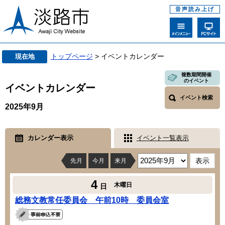
音声読み上げ
トップページ
> イベントカレンダー
現在地
複数期間開催
のイベント
イベントカレンダー
イベント検索
2025年9月
カレンダー表示
イベント一覧表示
先月
今月
来月
4
木曜日
日
総務文教常任委員会 午前10時 委員会室