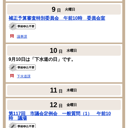
9
火曜日
日
補正予算審査特別委員会 午前10時 委員会室
議事課
10
水曜日
日
9月10日は「下水道の日」です。
下水道課
11
木曜日
日
12
金曜日
日
第117回 市議会定例会 一般質問（1） 午前10
時 議場