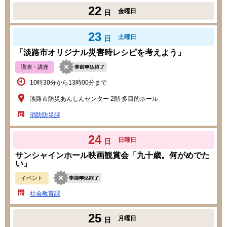
22
金曜日
日
23
土曜日
日
「淡路市オリジナル災害時レシピを考えよう」
講演・講座
10時30分から13時00分まで
淡路市防災あんしんセンター 2階 多目的ホール
消防防災課
24
日曜日
日
サンシャインホール映画観賞会「九十歳。何がめでた
い」
イベント
社会教育課
25
月曜日
日