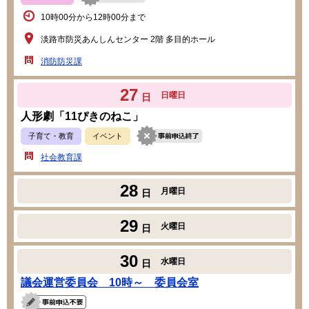
10時00分から12時00分まで
淡路市防災あんしんセンター 2階 多目的ホール
消防防災課
27
日曜日
日
人形劇「11ぴきのねこ」
子育て・教育
イベント
社会教育課
28
月曜日
日
29
火曜日
日
30
水曜日
日
議会運営委員会 10時～ 委員会室