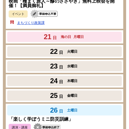
映画「種まく旅人～醪のささやき」無料上映会を開
催！【満員御礼】
イベント
まちづくり政策課
21
海の日
月曜日
日
22
火曜日
日
23
水曜日
日
24
木曜日
日
25
金曜日
日
26
土曜日
日
「楽しく学ぼうミニ防災訓練」
講演・講座