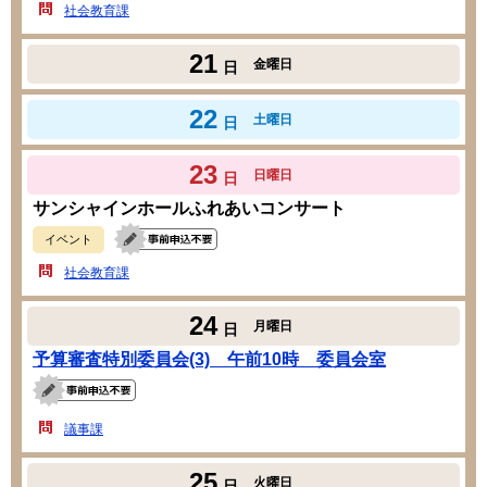
社会教育課
21
金曜日
日
22
土曜日
日
23
日曜日
日
サンシャインホールふれあいコンサート
イベント
社会教育課
24
月曜日
日
予算審査特別委員会(3) 午前10時 委員会室
議事課
25
火曜日
日