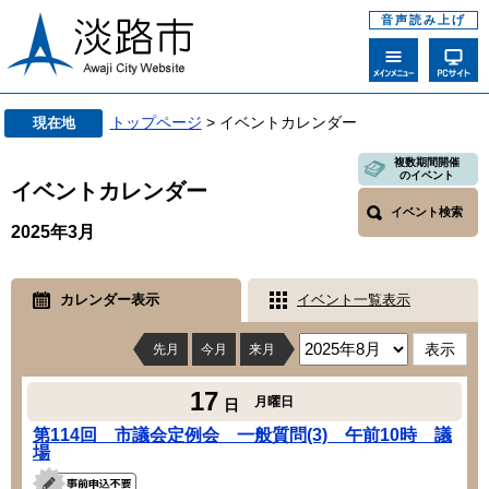
音声読み上げ
トップページ
> イベントカレンダー
現在地
複数期間開催
のイベント
イベントカレンダー
イベント検索
2025年3月
カレンダー表示
イベント一覧表示
先月
今月
来月
17
月曜日
日
第114回 市議会定例会 一般質問(3) 午前10時 議
場