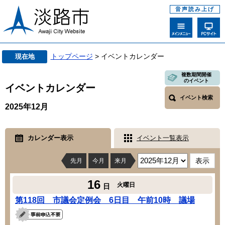
音声読み上げ
トップページ
> イベントカレンダー
現在地
複数期間開催
のイベント
イベントカレンダー
イベント検索
2025年12月
カレンダー表示
イベント一覧表示
先月
今月
来月
16
火曜日
日
第118回 市議会定例会 6日目 午前10時 議場