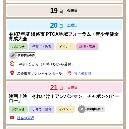
19
金曜日
日
20
土曜日
日
令和7年度 淡路市 PTCA地域フォーラム・青少年健全
育成大会
お知らせ
子育て・教育
イベント
講演・講座
14時00分から（13時30分から受付）
淡路市立サンシャインホール
社会教育課
21
日曜日
日
映画上映「それいけ！アンパンマン チャポンのヒー
ロー」
お知らせ
子育て・教育
イベント
社会教育課