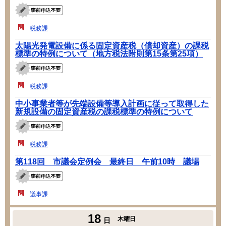
税務課
太陽光発電設備に係る固定資産税（償却資産）の課税
標準の特例について（地方税法附則第15条第25項）
税務課
中小事業者等が先端設備等導入計画に従って取得した
新規設備の固定資産税の課税標準の特例について
税務課
第118回 市議会定例会 最終日 午前10時 議場
議事課
18
木曜日
日