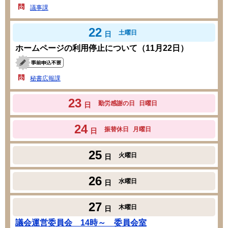
議事課
22
土曜日
日
ホームページの利用停止について（11月22日）
秘書広報課
23
勤労感謝の日
日曜日
日
24
振替休日
月曜日
日
25
火曜日
日
26
水曜日
日
27
木曜日
日
議会運営委員会 14時～ 委員会室