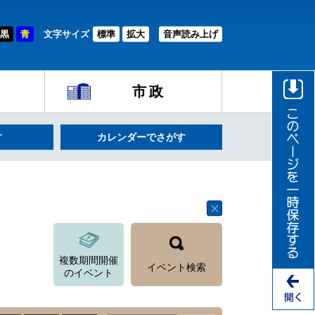
黒
青
文字サイズ
標準
拡大
音声読み上げ
市政
す
カレンダーでさがす
複数期間開催
イベント検索
のイベント