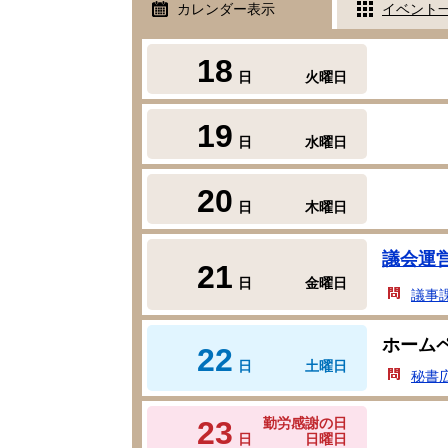
カレンダー表示
イベント
18
日
火曜日
19
日
水曜日
20
日
木曜日
議会運
21
日
金曜日
議事
ホーム
22
日
土曜日
秘書
23
勤労感謝の日
日
日曜日