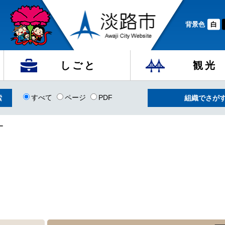
背景色
白
しごと
観光
すべて
ページ
PDF
組織でさが
ー