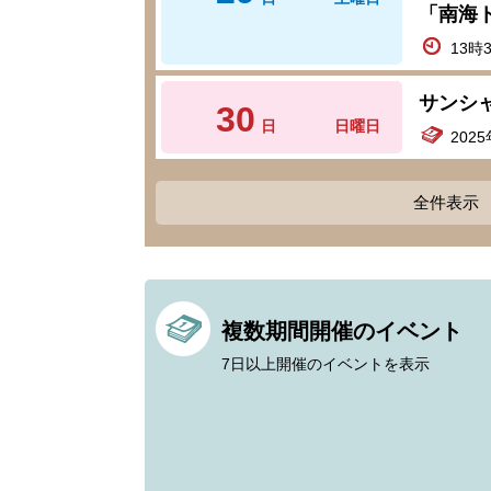
「南海
13時
サンシ
30
日
日曜日
202
全件表示
複数期間開催のイベント
7日以上開催のイベントを表示