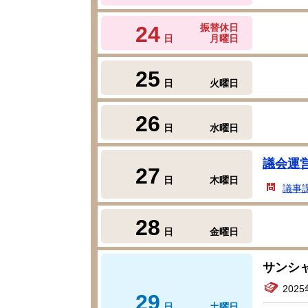
24
振替休日
日
月曜日
25
日
火曜日
26
日
水曜日
議会運
27
日
木曜日
議事
28
日
金曜日
サンシ
202
29
日
土曜日