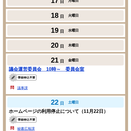
17
月曜日
日
18
火曜日
日
19
水曜日
日
20
木曜日
日
21
金曜日
日
議会運営委員会 10時～ 委員会室
議事課
22
土曜日
日
ホームページの利用停止について（11月22日）
秘書広報課