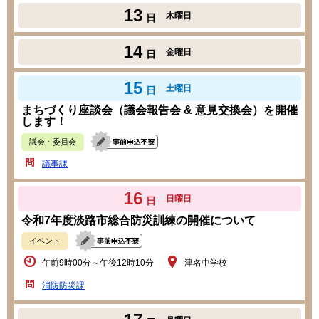
13
木曜日
日
14
金曜日
日
15
土曜日
日
まちづくり座談会（議会報告会 & 意見交換会）を開催
します！
議会・委員会
議事課
16
日曜日
日
令和7年度淡路市総合防災訓練の開催について
イベント
午前9時00分～午後12時10分
津名中学校
消防防災課