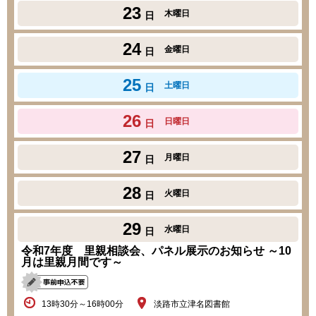
23
木曜日
日
24
金曜日
日
25
土曜日
日
26
日曜日
日
27
月曜日
日
28
火曜日
日
29
水曜日
日
令和7年度 里親相談会、パネル展示のお知らせ ～10
月は里親月間です～
13時30分～16時00分
淡路市立津名図書館