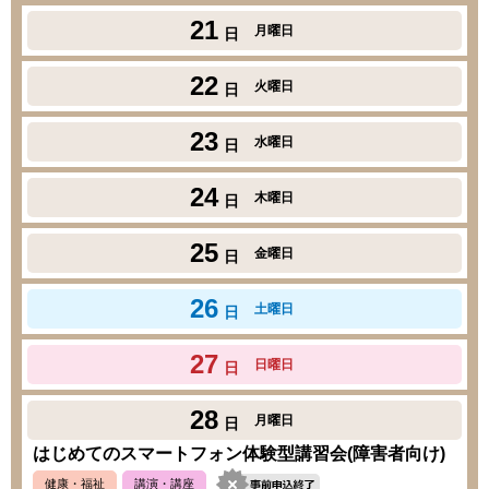
21
月曜日
日
22
火曜日
日
23
水曜日
日
24
木曜日
日
25
金曜日
日
26
土曜日
日
27
日曜日
日
28
月曜日
日
はじめてのスマートフォン体験型講習会(障害者向け)
健康・福祉
講演・講座