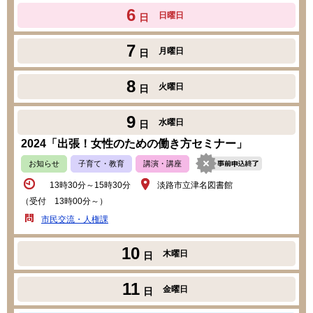
6
日曜日
日
7
月曜日
日
8
火曜日
日
9
水曜日
日
2024「出張！女性のための働き方セミナー」
お知らせ
子育て・教育
講演・講座
13時30分～15時30分
淡路市立津名図書館
（受付 13時00分～）
市民交流・人権課
10
木曜日
日
11
金曜日
日