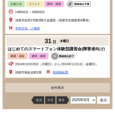
お知らせ
イベント
講演・講座
14時00分～16時00分
淡路市役所2号館3階大会議室（淡路市生穂新島8番地）
市民交流・人権課
31
木曜日
日
はじめてのスマートフォン体験型講習会(障害者向け)
健康・福祉
講演・講座
2024年10月28日（月曜日）から 2024年11月1日（金曜日）
淡路市福祉会館1階
地域福祉課
全件表示
先月
今月
来月