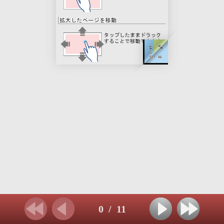
0
/
11