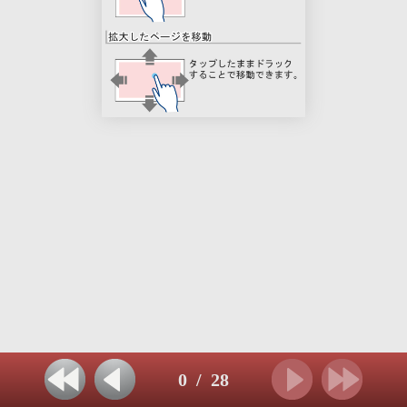
0
/
28