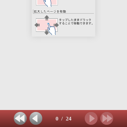
0
/
24